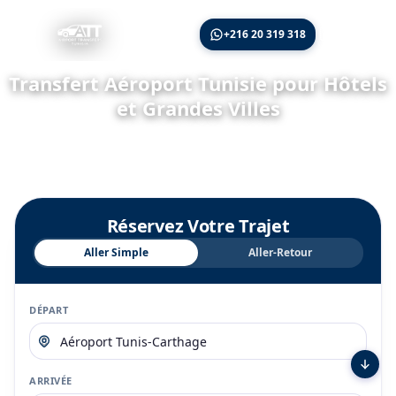
🇫🇷
+216 20 319 318
Transfert Aéroport Tunisie pour Hôtels
et Grandes Villes
Airport Transfers Tunisia vous propose un Transfert Aéroport
Tunisie sûr et confortable. Réservez en ligne et voyagez en toute
sérénité.
Réservez Votre Trajet
Aller Simple
Aller-Retour
DÉPART
ARRIVÉE